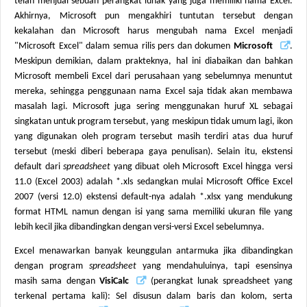
telah menjual sebuah perangkat lunak yang juga memiliki nama Excel.
Akhirnya, Microsoft pun mengakhiri tuntutan tersebut dengan
kekalahan dan Microsoft harus mengubah nama
Excel
menjadi
"
Microsoft Excel
" dalam semua rilis pers dan dokumen
Microsoft
.
Meskipun demikian, dalam prakteknya, hal ini diabaikan dan bahkan
Microsoft membeli Excel dari perusahaan yang sebelumnya menuntut
mereka, sehingga penggunaan nama Excel saja tidak akan membawa
masalah lagi. Microsoft juga sering menggunakan huruf
XL
sebagai
singkatan untuk program tersebut, yang meskipun tidak umum lagi, ikon
yang digunakan oleh program tersebut masih terdiri atas dua huruf
tersebut (meski diberi beberapa gaya penulisan). Selain itu, ekstensi
default dari
spreadsheet
yang dibuat oleh Microsoft Excel hingga versi
11.0 (Excel 2003) adalah *.xls sedangkan mulai Microsoft Office Excel
2007 (versi 12.0) ekstensi default-nya adalah *.xlsx yang mendukung
format HTML namun dengan isi yang sama memiliki ukuran file yang
lebih kecil jika dibandingkan dengan versi-versi Excel sebelumnya.
Excel menawarkan banyak keunggulan antarmuka jika dibandingkan
dengan program
spreadsheet
yang mendahuluinya, tapi esensinya
masih sama dengan
VisiCalc
(perangkat lunak spreadsheet yang
terkenal pertama kali): Sel disusun dalam baris dan kolom, serta