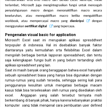
membersihkan
virus-virus macro
dari berkas Excel. Akhirnya, meski
terlambat, Microsoft juga mengintegrasikan fungsi untuk mencegah
penyalahgunaan
macro
dengan menonaktifkan macro secara
keseluruhan, atau menngaktifkan macro ketika mengaktifkan
workbook, atau mempercayai
macro
yang
dienkripsi
dengan
menggunakan
sertifikat digital
yang tepercaya
.
Pengenalan visual basic for application
Microsoft Excel saat ini merupakan aplikasi spresddheet
terpopuler di indonesia. Hal ini disebabkan banyak faktor
diantaranya yaitu kemudahan srta flelsibilitas Excel dalam
mengolah berbagai bentuk lapporan spereadsheet, dan tentu
saja kelengkapan fungsi built in yang belum tertandingi oleh
aplikasi spreadsheet yang lain.
Saat ini masih banyak orang beraggapan bahwa excel hanyalah
sebuah spreadsheet biasa yang hanya bisa digunakan dengan
rumus-rumus yang sudah tersedia, sehingga sering kali para
penggunanya kesulitan untuk mengatasi berbagai macam
kasus tidak bisa terselesaikan oleh rumus yang disediakan oleh
excel.
Anggapan yang salah tersebut ternyata msih
berkembang di banyak pihak, hanya karena kebanyakan praktisi
komputer
yang tidak mengenal cara pembuatan user defined