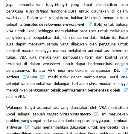
juga menambahkan fungsi-fungsi yang dapat didefinisikan oleh
pengguna (
user-defined functions
/UDF) untuk digunakan di dalam
worksheet
. Dalam versi selanjutnya, bahkan Microsoft menambahkan
sebuah
integrated development environment
(IDE) untuk bahasa
VBA untuk Excel, sehingga memudahkan para user untuk melakukan
penghitungan, pengolahan data dan pencarian data. Selain itu, Excel
juga dapat merekam semua yang dilakukan oleh pengguna untuk
menjadi
macro
, sehingga mampu melakukan automatisasi beberapa
tugas. VBA juga mengizinkan pembuatan form dan kontrol yang
terdapat di dalam worksheet untuk dapat berkomunikasi dengan
penggunanya. Bahasa VBA juga mendukung penggunaan
DLL
ActiveX
/
COM
, meski tidak dapat membuatnya. Versi VBA
selanjutnya menambahkan dukungan terhadap
class module
sehingga
mengizinkan penggunaan teknik
pemrograman berorientasi objek
dalam VBA.
Walaupun fungsi automatisasi yang disediakan oleh VBA menjadikan
Excel sebagai sebuah target
virus-virus
macro
. Ini merupakan
problem yang sangat serius dalam dunia korporasi hingga
para
pembuat
antivirus
mulai menambahkan dukungan untuk mendeteksi dan