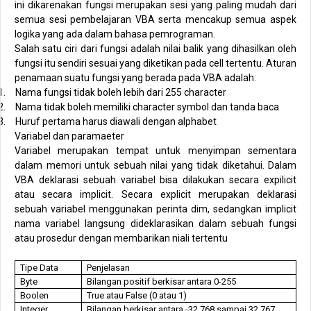
ini dikarenakan fungsi merupakan sesi yang paling mudah dari
semua sesi pembelajaran VBA serta mencakup semua aspek
logika yang ada dalam bahasa pemrograman.
Salah satu ciri dari fungsi adalah nilai balik yang dihasilkan oleh
fungsi itu sendiri sesuai yang diketikan pada cell tertentu. Aturan
penamaan suatu fungsi yang berada pada VBA adalah:
1.
Nama fungsi tidak boleh lebih dari 255 character
2.
Nama tidak boleh memiliki character symbol dan tanda baca
3.
Huruf pertama harus diawali dengan alphabet
Variabel dan paramaeter
Variabel merupakan tempat untuk menyimpan sementara
dalam memori untuk sebuah nilai yang tidak diketahui. Dalam
VBA deklarasi sebuah variabel bisa dilakukan secara expilicit
atau secara implicit. Secara explicit merupakan deklarasi
sebuah variabel menggunakan perinta dim, sedangkan implicit
nama variabel langsung dideklarasikan dalam sebuah fungsi
atau prosedur dengan membarikan niali tertentu
Tipe Data
Penjelasan
Byte
Bilangan positif berkisar antara 0-255
Boolen
True atau False (0 atau 1)
Integer
Bilangan berkisar antara -32,768 sampai 32.767