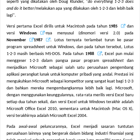
seperti yang dikatakan oleh Doug Klunder, "
do everything 1-2-3 does
and do it better
/melakukan apa yang dilakukan oleh 1-2-3 dan lebih baik
lagi".
Versi pertama Excel dirilis untuk Macintosh pada tahun
1985
dan
versi
Windows
-nya menyusul (dinomori versi 2.0) pada
November
1987
. Lotus ternyata terlambat turun ke pasar
program spreadsheet untuk Windows, dan pada tahun tersebut, Lotus
1-2-3 masih berbasis MS-DOS. Pada tahun
1988
, Excel pun mulai
menggeser 1-2-3 dalam pangsa pasar program
spreadsheet
dan
menjadikan Microsoft sebagai salah satu perusahaan pengembang
aplikasi perangkat lunak untuk komputer pribadi yang andal. Prestasi ini
mengukuhkan Microsoft sebagai kompetitor yang sangat kuat bagi 1-2-3
dan bahkan mereka mengembangkannya lebih baik lagi. Microsoft,
dengan menggunakan keunggulannya, rata-rata merilis versi Excel baru
setiap dua tahun sekali, dan versi Excel untuk Windows terakhir adalah
Microsoft Office Excel 2010, sementara untuk Macintosh (Mac OS X),
versi terakhirnya adalah Microsoft Excel 2004.
Pada awal-awal peluncurannya, Excel menjadi sasaran tuntutan
perusahaan lainnya yang bergerak dalam bidang industri finansial yang