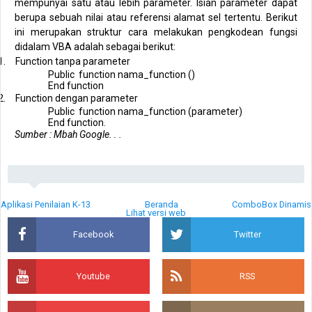
mempunyai satu atau lebih parameter. Isian parameter dapat
berupa sebuah nilai atau referensi alamat sel tertentu. Berikut
ini merupakan struktur cara melakukan pengkodean fungsi
didalam VBA adalah sebagai berikut:
1.
Function tanpa parameter
Public
function nama_function ()
End function
2.
Function dengan parameter
Public
function nama_function (parameter)
End function.
Sumber : Mbah Google. . .
Aplikasi Penilaian K-13
Beranda
ComboBox Dinamis
Lihat versi web
Facebook
Twitter
Youtube
RSS