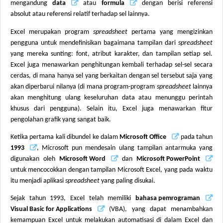
mengandung
data
atau
formula
dengan berisi referensi
absolut atau referensi relatif terhadap sel lainnya.
Excel merupakan program
spreadsheet
pertama yang mengizinkan
pengguna untuk mendefinisikan bagaimana tampilan dari
spreadsheet
yang mereka sunting: font, atribut karakter, dan tampilan setiap sel.
Excel juga menawarkan penghitungan kembali terhadap sel-sel secara
cerdas, di mana hanya sel yang berkaitan dengan sel tersebut saja yang
akan diperbarui nilanya (di mana program-program
spreadsheet
lainnya
akan menghitung ulang keseluruhan data atau menunggu perintah
khusus dari pengguna). Selain itu, Excel juga menawarkan fitur
pengolahan grafik yang sangat baik.
Ketika pertama kali dibundel ke dalam
Microsoft Office
pada tahun
1993
, Microsoft pun mendesain ulang tampilan antarmuka yang
digunakan oleh
Microsoft Word
dan
Microsoft PowerPoint
untuk mencocokkan dengan tampilan Microsoft Excel, yang pada waktu
itu menjadi aplikasi
spreadsheet
yang paling disukai.
Sejak tahun 1993, Excel telah memiliki
bahasa pemrograman
Visual Basic for Applications
(VBA), yang dapat menambahkan
kemampuan Excel untuk melakukan automatisasi di dalam Excel dan